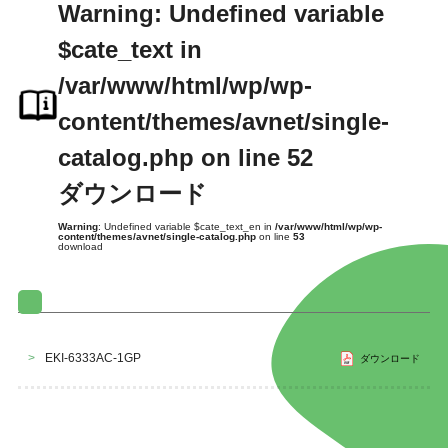
Warning
: Undefined variable
$cate_text in
/var/www/html/wp/wp-
content/themes/avnet/single-
catalog.php
on line
52
ダウンロード
Warning
: Undefined variable $cate_text_en in
/var/www/html/wp/wp-
content/themes/avnet/single-catalog.php
on line
53
download
>
EKI-6333AC-1GP
ダウンロード