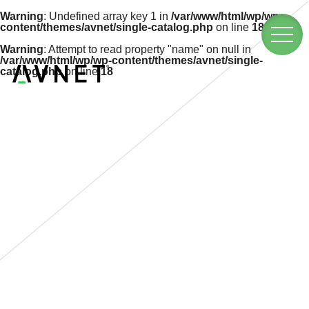
Warning
: Undefined array key 1 in
/var/www/html/wp/wp-
content/themes/avnet/single-catalog.php
on line
18
Warning
: Attempt to read property "name" on null in
/var/www/html/wp/wp-content/themes/avnet/single-
catalog.php
on line
18