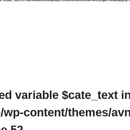
le $cate_text in
/var/www/html/wp/wp-content/themes/avnet/single-catalog.php
o
ed variable $cate_text i
/wp-content/themes/avne
ne
52