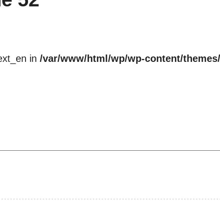
ext_en in
/var/www/html/wp/wp-content/themes/