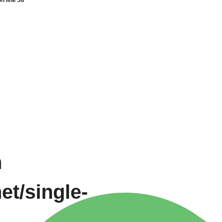
n line
38
n
t/single-