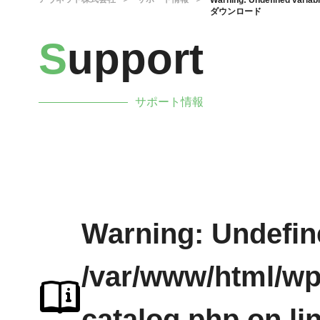
Warning
: Undefined variab
ダウンロード
S
upport
サポート情報
Warning
: Undefin
/var/www/html/wp
catalog.php
on li