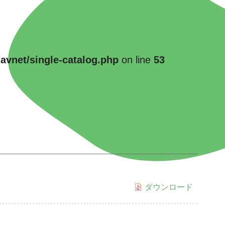
avnet/single-catalog.php
on line
53
ダウンロード