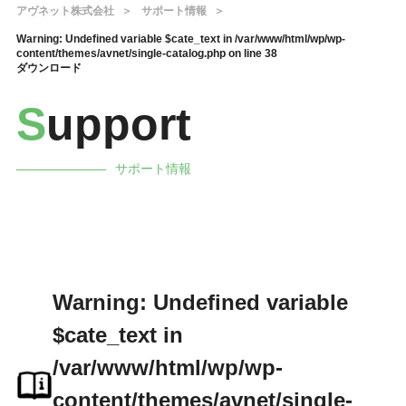
アヴネット株式会社
サポート情報
Warning
: Undefined variable $cate_text in
/var/www/html/wp/wp-
content/themes/avnet/single-catalog.php
on line
38
ダウンロード
S
upport
サポート情報
Warning
: Undefined variable
$cate_text in
/var/www/html/wp/wp-
content/themes/avnet/single-