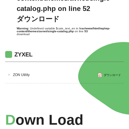
catalog.php
on line
52
ダウンロード
Warning
: Undefined variable $cate_text_en in
/var/www/html/wp/wp-
content/themes/avnet/single-catalog.php
on line
53
download
ZYXEL
>
ZON Utility
ダウンロード
D
Own Load