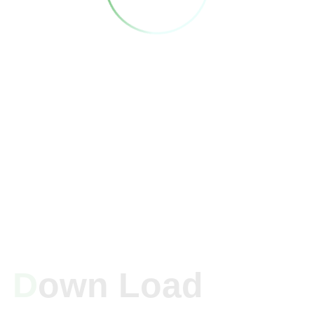
D
Own Load