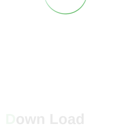
D
Own Load