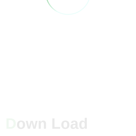
D
Own Load