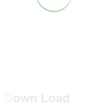
D
Own Load