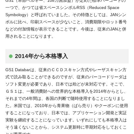
GS1（本部ベルギー、108カ国加盟）が定めた標準バーコードの
一つで、かつては省スペースシンボルRSS（Reduced Space
Symbology）と呼ばれていました。その特徴としては、JANシン
ボルに比べ、印刷スペースが少ないこと、消費期限やロット番号
などの付加情報が表示できることです。今後は、従来のJANと併
用されることになります。
2014年から本格導入
GS1 Databarは、従来のＣＣＤスキャン方式やレーザスキャン方
式で読み取ることができるのですが、従来のバーコードリーダは
ソフト変更が必要であり、日本では殆どが未対応です。そこで、
ＧＳ１は、一般消費財への世界的な本格導入を2014年からとし、
それまでの4年間は、各国の判断で随時使用することになりまし
た。米国では、2010年から青果物（ばら売り）やクーポンに使用
することになっており、日本では、アプリケーション開発と実証
実験を継続することになっています。いずれにしても本格導入は
そう遠くないことから、システム更新時に早期対応をしておくこ