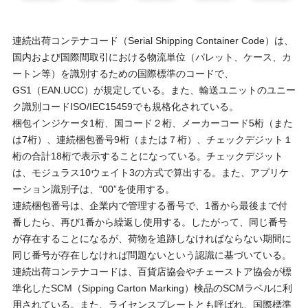
連続出荷コンテナコード（Serial Shipping Container Code）は、
国内および国際間取引における物流単位（パレット、ケース、カ
ートン等）を識別するための国際標準のコードで、
GS1（EAN.UCC）が規定している。また、輸送ユニットのユニー
ク識別コードISO/IEC15459でも規格化されている。
梱包インジケータ1桁、国コード２桁、メーカーコード5桁（また
は7桁）、連続梱包番号9桁（または７桁）、チェックデジット１
桁の合計18桁で表示することになっている。チェックデジット
は、モジュラス10ウェイト3の方式で算出する。また、アプリケ
ーション識別子は、“00”を使用する。
連続梱包番号は、企業内で管理する番号で、1番から最後まで付
番したら、再び1番から繰返し使用する。したがって、同じ番号
が存在することになるが、荷物を追跡しなければならない期間に
同じ番号が存在しなければ問題ないという認識に基づいている。
連続出荷コンテナコードは、百貨店協会やチェーストア協会が標
準化したSCM（Sipping Carton Marking）検品のSCMラベルに利
用されている。また、ライセンスプレートとも呼ばれ、国際標準