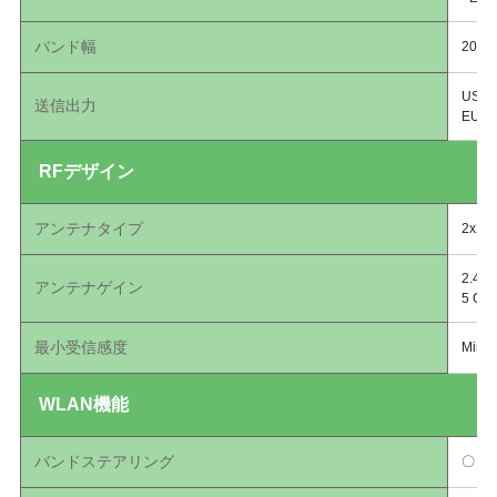
バンド幅
20-, 
US (
送信出力
EU (
RFデザイン
アンテナタイプ
2x2 
2.4 G
アンテナゲイン
5 GHz
最小受信感度
Min. 
WLAN機能
バンドステアリング
〇