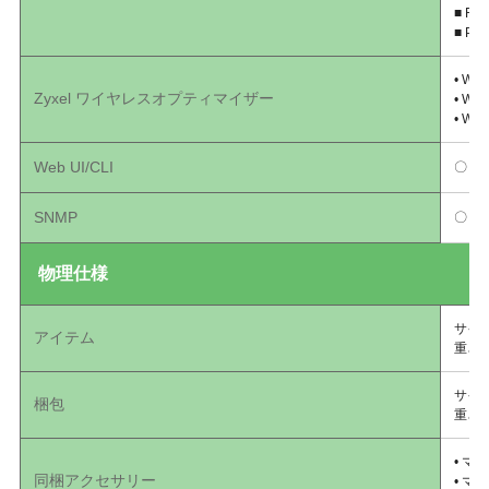
■ Fir
■ Pas
• WiF
Zyxel ワイヤレスオプティマイザー
• WiF
• Wir
Web UI/CLI
〇
SNMP
〇
物理仕様
サイズ(
アイテム
重さ (
サイズ(
梱包
重さ(g
• マ
同梱アクセサリー
• マ