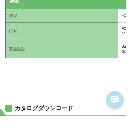
認証
無線
FCC P
FCC P
EMC
2/-3,
Safet
安全認証
製品
カタログダウンロード
NWA110AX製品カタログ
PDFダウンロード