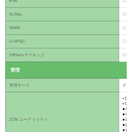
IPv6
〇
VLANs
〇
WMM
〇
U-APSD
〇
DiffServマーキング
〇
管理
管理モード
クラ
• Dis
• Cen
■ IP c
■ IP 
ZON ユーティリティ
■ Dev
■ Dev
■ Web