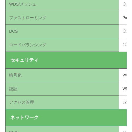
WDS/メッシュ
〇 (V6
ファストローミング
Pre-a
DCS
〇
ロードバランシング
〇
セキュリティ
暗号化
WEP/
認証
WPA/W
アクセス管理
L2-iso
ネットワーク