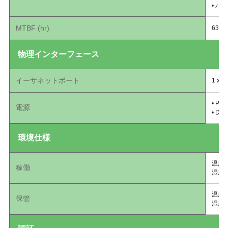
• パ
MTBF (hr)
635,
物理インターフェース
イーサネットポート
1 x 1
• PoE
電源
• DC 
環境仕様
温度：0°
稼働
湿度：
温度：-3
保管
湿度：