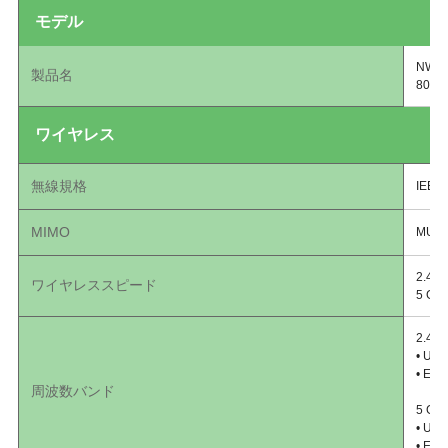
モデル
NWA1
製品名
802
ワイヤレス
無線規格
IEEE 
MIMO
MU-M
2.4 
ワイヤレススピード
5 GH
2.4 G
• USA
• Eur
周波数バンド
5 GHz
• USA
• Eur