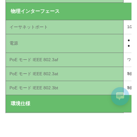
物理インターフェース
イーサネットポート
1/2
⚫︎ Po
電源
⚫︎ DC
PoE モード IEEE 802.3af
ワイ
PoE モード IEEE 802.3at
制限
PoE モード IEEE 802.3bt
制限
環境仕様
動作 温度
0°C ~
動作 湿度
10%