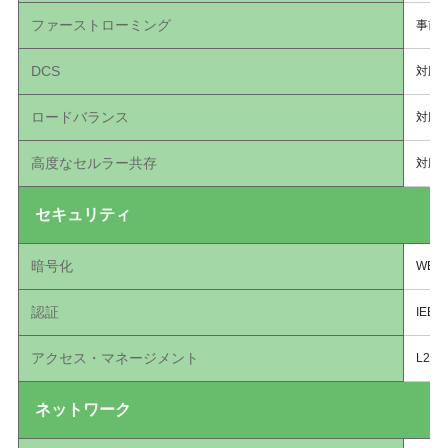
ファーストローミング
事前認
DCS
対応
ロードバランス
対応
⾼度なセルラー共存
対応
セキュリティ
暗号化
WEP/
認証
IEEE
アクセス・マネージメント
L2-
ネットワーク