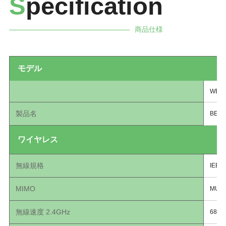
S
pecification
商品仕様
モデル
WBE
製品名
BE65
ワイヤレス
無線規格
IEEE 
MIMO
MU-M
無線速度 2.4GHz
688M