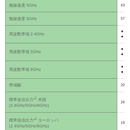
無線速度 5GHz
4324
無線速度 6GHz
5764
⚫︎ ⽶国
周波数帯域 2.4GHz
⚫︎ ヨ
⚫︎ ⽶国
周波数帯域 5GHz
⚫︎ ヨー
⚫︎ ⽶国
周波数帯域 6GHz
⚫︎ ヨ
帯域幅
20-, 
1
標準送信出⼒*
⽶国
26/2
(2.4GHz/5GHz/6GHz)
1
標準送信出⼒*
ヨーロッパ
19/2
(2.4GHz/5GHz/6GHz)