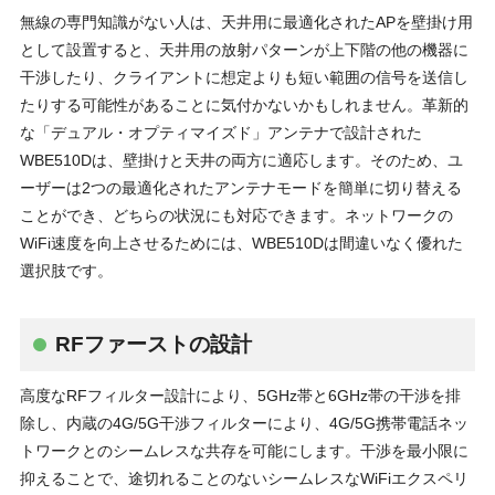
無線の専⾨知識がない⼈は、天井⽤に最適化されたAPを壁掛け⽤
として設置すると、天井⽤の放射パターンが上下階の他の機器に
⼲渉したり、クライアントに想定よりも短い範囲の信号を送信し
たりする可能性があることに気付かないかもしれません。⾰新的
な「デュアル・オプティマイズド」アンテナで設計された
WBE510Dは、壁掛けと天井の両⽅に適応します。そのため、ユ
ーザーは2つの最適化されたアンテナモードを簡単に切り替える
ことができ、どちらの状況にも対応できます。ネットワークの
WiFi速度を向上させるためには、WBE510Dは間違いなく優れた
選択肢です。
RFファーストの設計
⾼度なRFフィルター設計により、5GHz帯と6GHz帯の⼲渉を排
除し、内蔵の4G/5G⼲渉フィルターにより、4G/5G携帯電話ネッ
トワークとのシームレスな共存を可能にします。⼲渉を最⼩限に
抑えることで、途切れることのないシームレスなWiFiエクスペリ