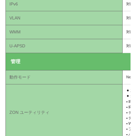
IPv6
対応
VLAN
対応
WMM
対応
U-APSD
対応
管理
動作モード
Neb
⚫︎ 
⚫︎ 
▪︎ IP
▪︎ IP
ZON ユーティリティ
▪︎ 
▪︎ 
▪︎ W
▪︎ 
▪︎ 