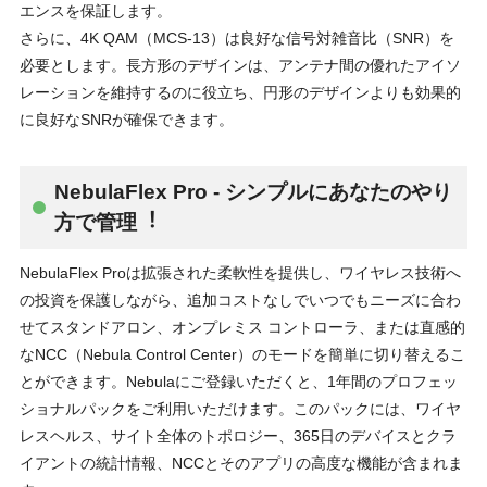
エンスを保証します。
さらに、4K QAM（MCS-13）は良好な信号対雑⾳⽐（SNR）を
必要とします。⻑⽅形のデザインは、アンテナ間の優れたアイソ
レーションを維持するのに役⽴ち、円形のデザインよりも効果的
に良好なSNRが確保できます。
NebulaFlex Pro - シンプルにあなたのやり
⽅で管理︕
NebulaFlex Proは拡張された柔軟性を提供し、ワイヤレス技術へ
の投資を保護しながら、追加コストなしでいつでもニーズに合わ
せてスタンドアロン、オンプレミス コントローラ、または直感的
なNCC（Nebula Control Center）のモードを簡単に切り替えるこ
とができます。Nebulaにご登録いただくと、1年間のプロフェッ
ショナルパックをご利⽤いただけます。このパックには、ワイヤ
レスヘルス、サイト全体のトポロジー、365⽇のデバイスとクラ
イアントの統計情報、NCCとそのアプリの⾼度な機能が含まれま