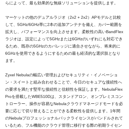
らによって、最も効果的な無線ソリューションを提供します。
マーケットの他のデュアルラジオ（2x2 + 2x2）APモデルと⽐較
して、5GHz/6GHz帯に2本の追加アンテナを備え、カバー範囲を
拡⼤し、パフォーマンスを向上させます。柔軟性の⾼いBandFlex
ラジオは、設定によって5GHzまたは6GHzのいずれにも対応でき
るため、既存の5GHzのカバレッジに適合させながら、将来的に
6GHzを使⽤できるようにするための最も経済的な選択肢となり
ます。
Zyxel Nebulaの幅広い管理およびセキュリティ・イノベーショ
ン・スイートと組み合わせることで、今⽇のセキュアな接続性へ
の要求を満たす堅牢な接続性と信頼性を保証します。NebulaFlex
Proを搭載したWBE510Dは、スタンドアロン、オンプレミスコン
トローラー、操作が容易なNebulaクラウドマネージドモードを必
要に応じて切り替えることができる柔軟性を提供します。1年間
のNebulaプロフェッショナルパックライセンスがバンドルされて
いるため、フル機能のクラウド管理に移⾏する際の初期ライセン