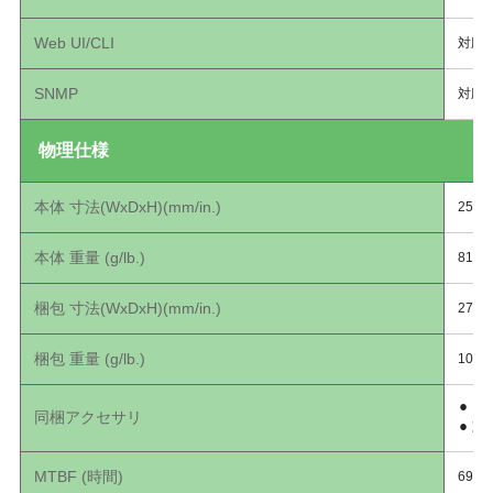
Web UI/CLI
対応
SNMP
対応
物理仕様
本体 ⼨法(WxDxH)(mm/in.)
250 x
本体 重量 (g/lb.)
810/1
梱包 ⼨法(WxDxH)(mm/in.)
279.5
梱包 重量 (g/lb.)
1035/
⚫︎ 
同梱アクセサリ
⚫︎ 
MTBF (時間)
691,