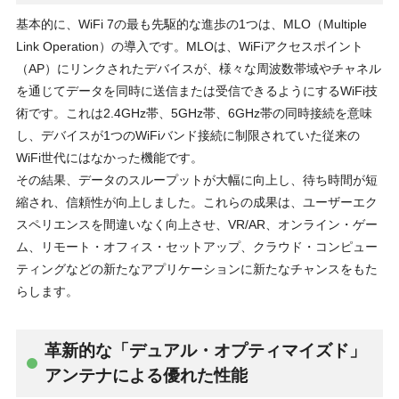
基本的に、WiFi 7の最も先駆的な進歩の1つは、MLO（Multiple
Link Operation）の導⼊です。MLOは、WiFiアクセスポイント
（AP）にリンクされたデバイスが、様々な周波数帯域やチャネル
を通じてデータを同時に送信または受信できるようにするWiFi技
術です。これは2.4GHz帯、5GHz帯、6GHz帯の同時接続を意味
し、デバイスが1つのWiFiバンド接続に制限されていた従来の
WiFi世代にはなかった機能です。
その結果、データのスループットが⼤幅に向上し、待ち時間が短
縮され、信頼性が向上しました。これらの成果は、ユーザーエク
スペリエンスを間違いなく向上させ、VR/AR、オンライン・ゲー
ム、リモート・オフィス・セットアップ、クラウド・コンピュー
ティングなどの新たなアプリケーションに新たなチャンスをもた
らします。
⾰新的な「デュアル・オプティマイズド」
アンテナによる優れた性能