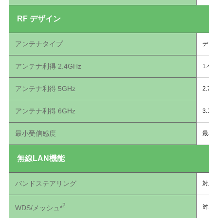
RF デザイン
アンテナタイプ
デュ
アンテナ利得 2.4GHz
1.49d
アンテナ利得 5GHz
2.78d
アンテナ利得 6GHz
3.17d
最⼩受信感度
最⼩受
無線LAN機能
バンドステアリング
対応
2
対応
WDS/メッシュ*