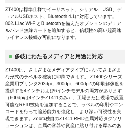
ZT400は標準仕様でイーサネット、シリアル、USB、デ
ュアルUSBホスト、Bluetooth 4.1に対応しています。
802.11ac Wi-FiとBluetoothを備えたオプションのデュア
ルバンド無線カードを追加すると、信頼性の高い超高速
ワイヤレス接続が可能になります。
多岐にわたるメディアと用途に対応
ZT400は、さまざまなメディアタイプにおいてさまざま
な形式のラベルを確実に印刷できます。 ZT400シリーズ
産業用プリンタ203dpi、300dpi、600dpi*の印刷解像度を
提供する4インチおよび6インチモデルの両方があります
（600dpiは4インチZT411のみ）。工場または現場で設置
可能なRFID技術を追加することで、ラベルの印刷やエン
コードを行って追跡能力を強化し、より深い可視性を実
現できます。Zebra独自のZT411 RFID金属対応タグソリ
ューションは、金属の容器や資産に貼り付ける厚みのあ