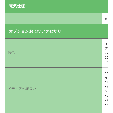
電気仕様
自動検
オプションおよびアクセサリ
イン
デュアル
通信
パラ
10/
アプ
• 
イナ
• 
• 
メディアの取扱い
ンド
• 
• 内
• イ