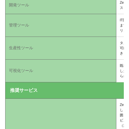
Ze
開発ツール
スト
IT部
管理ツール
ます
リン
タス
生産性ツール
可能
きま
既存
可視化ツール
した
られ
推奨サービス
Zeb
しま
囲、
ビス
（注