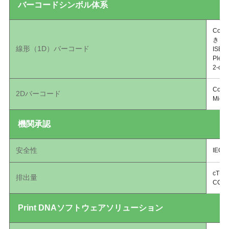
バーコードシンボル体系
Code
き）
線形（1D）バーコード
ISB
Pless
2-of
Coda
2Dバーコード
Mic
機関承認
安全性
IEC 
cTUV
排出量
CCC
Print DNAソフトウェアソリューション