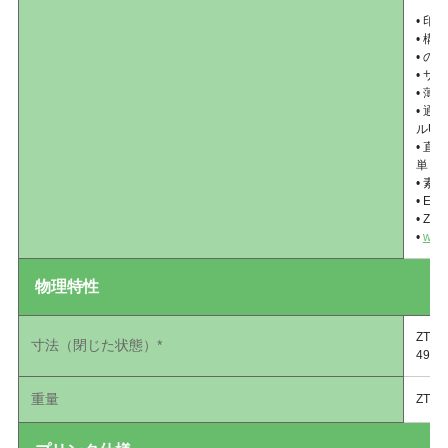
• 
• 
• の
• 
• 薄
• 通
ルU
• 
単
• 
• EN
• Z
•
www.
物理特性
ZT4
寸法（閉じた状態）*
495
重量
ZT41