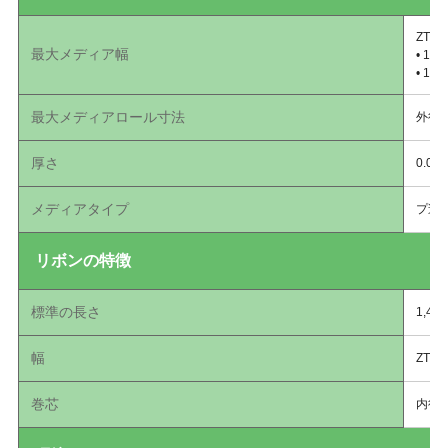
ZT41
最大メディア幅
• 1
• 1
最大メディアロール寸法
外径8
厚さ
0.0
メディアタイプ
プ連
リボンの特徴
標準の長さ
1,4
幅
ZT4
巻芯
内径1