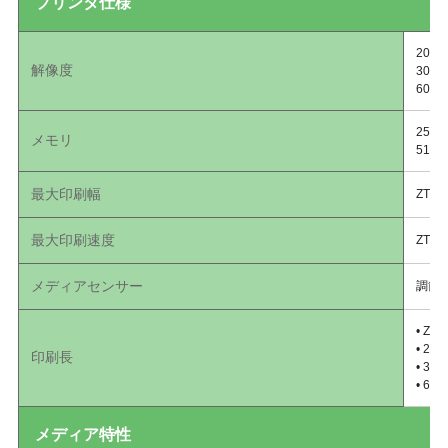
プリンタ仕様
203
解像度
300
600
256
メモリ
51
最大印刷幅
ZT4
最大印刷速度
ZT4
メディアセンサー
調節
• ZT4
• 20
印刷長
• 30
• 60
メディア特性