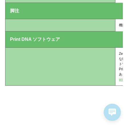
脚注
機能
Print DNA ソフトウェア
Ze
なP
ト管
Pr
あり
www.z