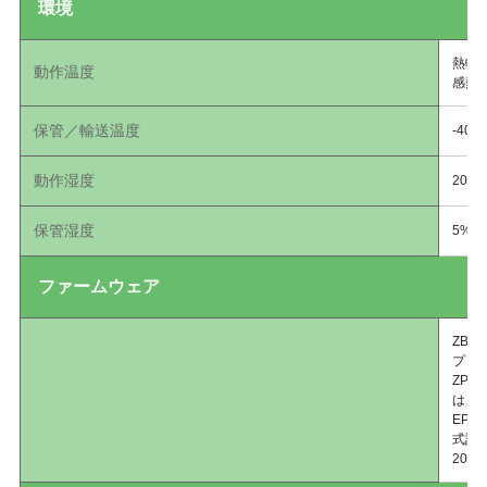
環境
熱転写
動作温度
感熱式
保管／輸送温度
-40º
動作湿度
20％
保管湿度
5%
ファームウェア
ZB
プロ
ZPL
は、
EPL
式設
203