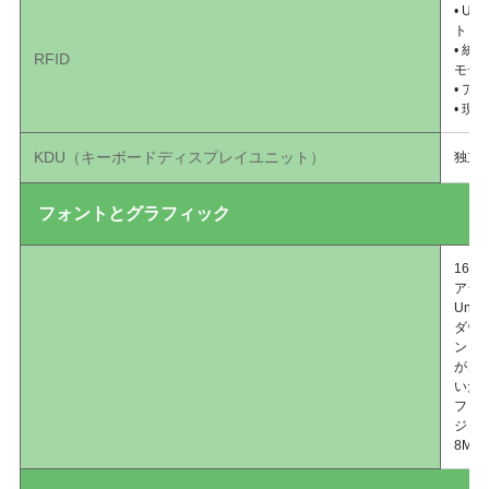
• UH
ト
• 
RFID
モデ
• 
• 現
KDU（キーボードディスプレイユニット）
独立
フォントとグラフィック
16種
アジ
Uni
ダウ
ント、
が、
いた
フォン
ジェ
8MB