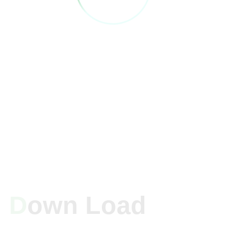
D
Own Load