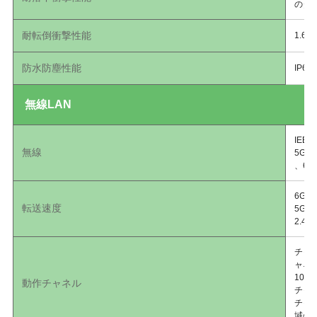
のタ
耐転倒衝撃性能
1.6
防水防塵性能
IP6
無線LAN
IEEE
無線
5GHz
、6G
6GHz
転送速度
5GHz
2.4G
チャネ
ャネル
108
動作チャネル
チャネ
チャネ
域の