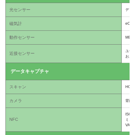
光センサー
ディ
磁気計
eCo
動作センサー
ME
ユー
近接センサー
およ
データキャプチャ
スキャン
HC5
カメラ
背面：
ISO
NFC
ミュレ
VAS