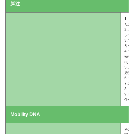
脚注
1.
ただ
2.
シー
3. 
リー
4. 
www.i
ogy/5g
5. Z
必要
6. 
7.
8. I
9. H
仕様
Mobility DNA
Mob