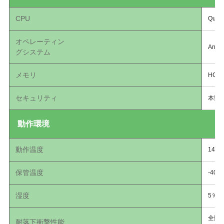
CPU
Qual
オペレーティン
And
グシステム
メモリ
HC5
セキュリティ
本製品は
動作環境
動作温度
14°F
保管温度
-40°
湿度
5％
全動作
耐落下衝撃性能