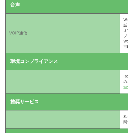
音声
Wor
話（
オプシ
VOIP通信
プッ
Wor
可能
環境コンプライアンス
RoH
のコ
www.z
推奨サービス
Zebr
関す