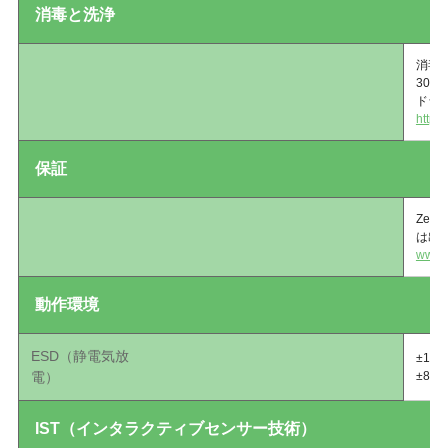
消毒と洗浄
消毒
30
ドラ
https
保証
Ze
は出
www.z
動作環境
ESD（静電気放
±15
電）
±8k
IST（インタラクティブセンサー技術）