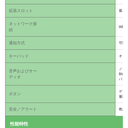
拡張スロット
最大2
ネットワーク接
WLA
続
通知方式
可聴
キーパッド
オン
ノイ
音声およびオー
Blu
ディオ
バンド
デュ
ボタン
量調
安全／アラート
救急
性能特性