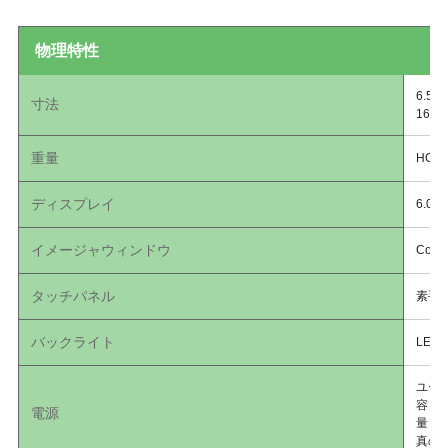
物理特性
6.5
寸法
165
重量
HC5
ディスプレイ
6.0
イメージャウィンドウ
Corni
タッチパネル
素手
バックライト
LED
ユーザ
容
電源
量（B
真の