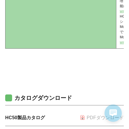
理を
能に
www.z
HC5
ショ
Mob
です
Mob
www.z
カタログダウンロード
HC50製品カタログ
PDFダウンロード