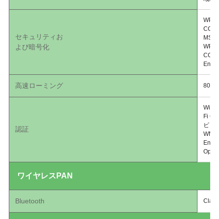
WPA3
CCM
セキュリティお
MSC
よび暗号化
WPA3
CCMP
Enh
高速ローミング
802.
Wi-F
Fi 6
ビットモ
認証
WMM（
Enter
Optim
ワイヤレスPAN
Bluetooth
Clas