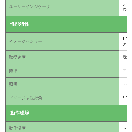
デコ
ユーザーインジケータ
節可
性能特性
1.0
イメージセンサー
クセ
取得速度
最大
照準
アン
照明
660
イメージャ視野角
6.0
動作環境
動作温度
32°F