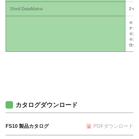
15mil DataMatrix
2イン
※1
ナー
※2
※3
仕様
カタログダウンロード
FS10 製品カタログ
PDFダウンロード