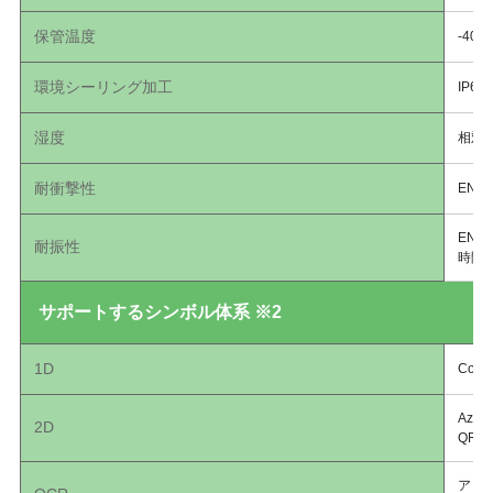
保管温度
-40°
環境シーリング加工
IP65
湿度
相対
耐衝撃性
EN 
EN 6
耐振性
時間
サポートするシンボル体系 ※2
1D
Coda
Azte
2D
QR
アド