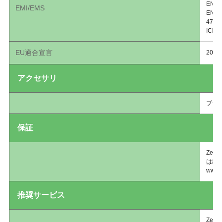
EN 61
EMI/EMS
EN 61
47 CF
ICES
EU適合宣言
2014
アクセサリ
ブラ
保証
Ze
は出
www.
推奨サービス
Zebra