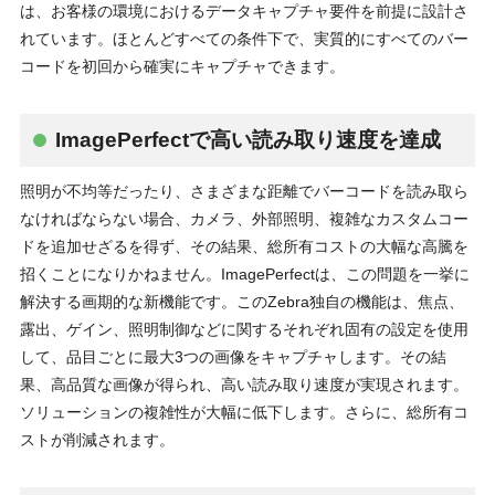
は、お客様の環境におけるデータキャプチャ要件を前提に設計さ
れています。ほとんどすべての条件下で、実質的にすべてのバー
コードを初回から確実にキャプチャできます。
ImagePerfectで高い読み取り速度を達成
照明が不均等だったり、さまざまな距離でバーコードを読み取ら
なければならない場合、カメラ、外部照明、複雑なカスタムコー
ドを追加せざるを得ず、その結果、総所有コストの大幅な高騰を
招くことになりかねません。ImagePerfectは、この問題を一挙に
解決する画期的な新機能です。このZebra独自の機能は、焦点、
露出、ゲイン、照明制御などに関するそれぞれ固有の設定を使用
して、品目ごとに最大3つの画像をキャプチャします。その結
果、高品質な画像が得られ、高い読み取り速度が実現されます。
ソリューションの複雑性が大幅に低下します。さらに、総所有コ
ストが削減されます。