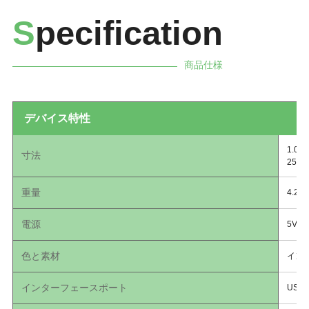
S
pecification
商品仕様
デバイス特性
1.0
寸法
25.
重量
4.23
電源
5VD
色と素材
イン
インターフェースポート
USB