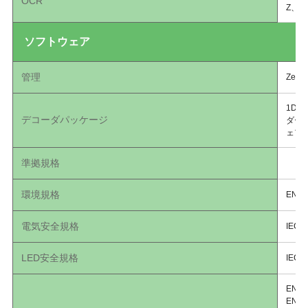
OCR
Z、a～
ソフトウェア
管理
Zebra
1D/2
デコーダパッケージ
ダー
ェア
準拠規格
環境規格
EN 5
電気安全規格
IEC 
LED安全規格
IEC 
EN 5
EN 5