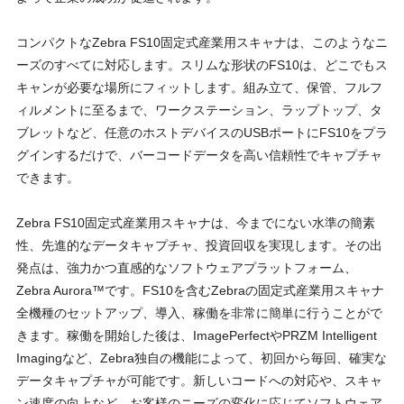
コンパクトなZebra FS10固定式産業用スキャナは、このようなニ
ーズのすべてに対応します。スリムな形状のFS10は、どこでもス
キャンが必要な場所にフィットします。組み立て、保管、フルフ
ィルメントに至るまで、ワークステーション、ラップトップ、タ
ブレットなど、任意のホストデバイスのUSBポートにFS10をプラ
グインするだけで、バーコードデータを高い信頼性でキャプチャ
できます。
Zebra FS10固定式産業用スキャナは、今までにない水準の簡素
性、先進的なデータキャプチャ、投資回収を実現します。その出
発点は、強力かつ直感的なソフトウェアプラットフォーム、
Zebra Aurora™です。FS10を含むZebraの固定式産業用スキャナ
全機種のセットアップ、導入、稼働を非常に簡単に行うことがで
きます。稼働を開始した後は、ImagePerfectやPRZM Intelligent
Imagingなど、Zebra独自の機能によって、初回から毎回、確実な
データキャプチャが可能です。新しいコードへの対応や、スキャ
ン速度の向上など、お客様のニーズの変化に応じてソフトウェア