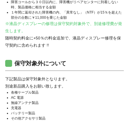
障害コールから３０日以内に、障害機がリペアセンターに到着しない
時、製品価格に相当する金額
１年間に返却された障害機の内、「異常なし」（NTF）が15％を超えた
部分の台数に￥11,000を乗じた金額
※液晶ディスプレーの修理は保守契約対象外で、別途修理費が発
生します。
随時契約料金に+50％の料金追加で、液晶ディスプレー修理を保
守契約に含められます !!
保守対象外について
下記製品は保守対象外となります。
別途新品購入をお願い致します。
各種ケーブル製品
AC 電源
無線アンテナ製品
充電器
バッテリー製品
その他アクセサリ製品