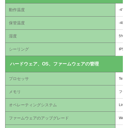
動作温度
-4°F
保管温度
-40°
湿度
5%
シーリング
IP53
ハードウェア、OS、ファームウェアの管理
プロセッサ
Texas
メモリ
フラッ
オペレーティングシステム
Linux
ファームウェアのアップグレード
We