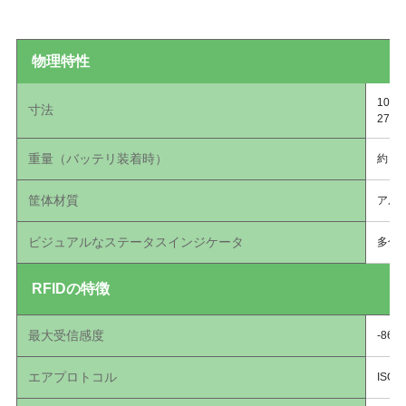
物理特性
10.
寸法
27.
重量（バッテリ装着時）
約 4
筐体材質
アル
ビジュアルなステータスインジケータ
多色
RFIDの特徴
最大受信感度
-86
エアプロトコル
ISO 