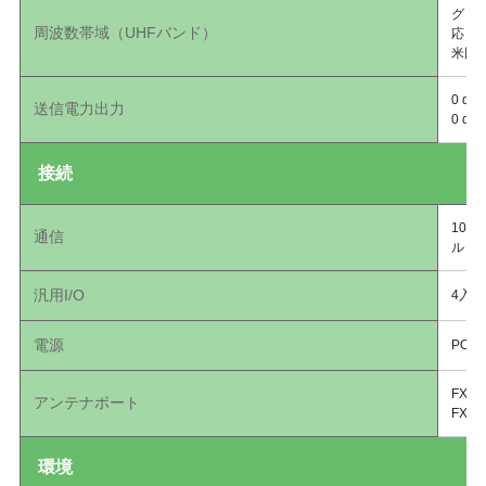
グロー
周波数帯域（UHFバンド）
応）、
米国（
0 d
送信電力出力
0 dB
接続
10/
通信
ル（D
汎用I/O
4入
電源
POE 
FX96
アンテナポート
FX96
環境