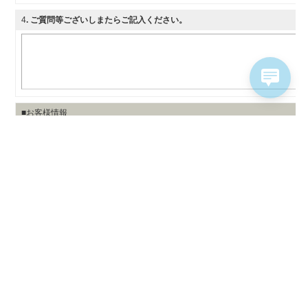
4
. ご質問等ございしまたらご記入ください。
■お客様情報
メールアドレス
必須
会社名
必須
部署名
役職名
お名前
必須
勤務地
〒
必須
住所自動代入
住所
必須
電話番号