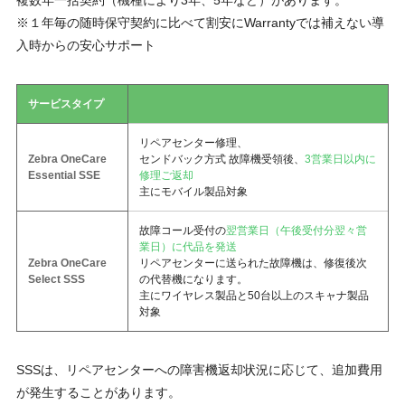
※１年毎の随時保守契約に比べて割安にWarrantyでは補えない導
入時からの安心サポート
サービスタイプ
リペアセンター修理、
Zebra OneCare
センドバック方式 故障機受領後、
3営業日以内に
Essential SSE
修理ご返却
主にモバイル製品対象
故障コール受付の
翌営業日（午後受付分翌々営
業日）に代品を発送
Zebra OneCare
リペアセンターに送られた故障機は、修復後次
Select SSS
の代替機になります。
主にワイヤレス製品と50台以上のスキャナ製品
対象
SSSは、リペアセンターへの障害機返却状況に応じて、追加費用
が発生することがあります。