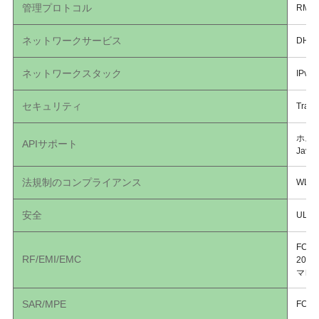
管理プロトコル
RM 
ネットワークサービス
DHC
ネットワークスタック
IPv4
セキュリティ
Trans
ホスト
APIサポート
Java
法規制のコンプライアンス
WLAN
安全
UL 6
FCC 
RF/EMI/EMC
208、
マレー
SAR/MPE
FCC 