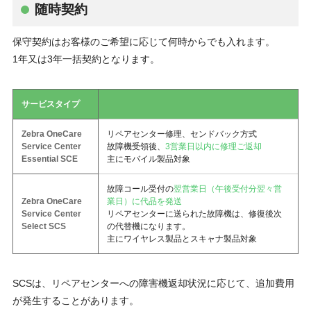
随時契約
保守契約はお客様のご希望に応じて何時からでも入れます。
1年又は3年一括契約となります。
サービスタイプ
Zebra OneCare
リペアセンター修理、センドバック方式
Service Center
故障機受領後、
3営業日以内に修理ご返却
Essential SCE
主にモバイル製品対象
故障コール受付の
翌営業日（午後受付分翌々営
Zebra OneCare
業日）に代品を発送
Service Center
リペアセンターに送られた故障機は、修復後次
Select SCS
の代替機になります。
主にワイヤレス製品とスキャナ製品対象
SCSは、リペアセンターへの障害機返却状況に応じて、追加費用
が発生することがあります。