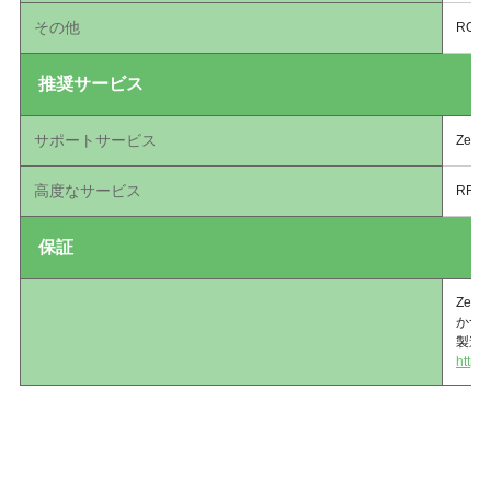
その他
ROH
推奨サービス
サポートサービス
Zeb
高度なサービス
RFI
保証
Zeb
かつ
製造
http: