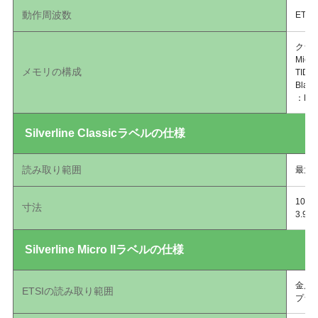
動作周波数
ETSI
クラシ
Micr
メモリの構成
TID 
Blade
：EP
Silverline Classicラベルの仕様
読み取り範囲
最大6
100
寸法
3.9
Silverline Micro IIラベルの仕様
金属：
ETSIの読み取り範囲
プラス