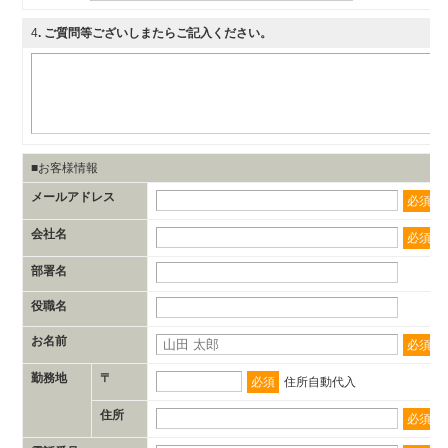
4
. ご質問等ございしまたらご記入ください。
■お客様情報
メールアドレス
必須
会社名
必須
部署名
役職名
お名前
必須
勤務地
〒
必須
住所自動代入
住所
必須