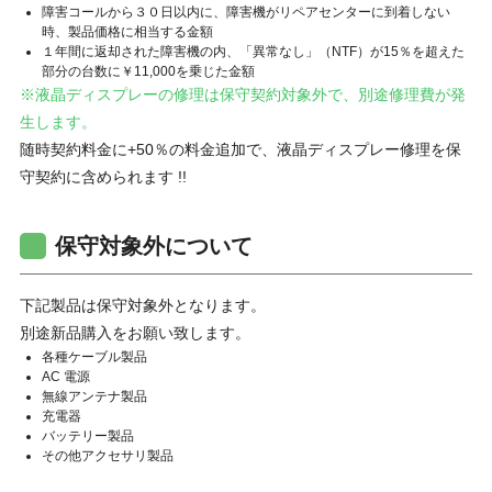
障害コールから３０日以内に、障害機がリペアセンターに到着しない
時、製品価格に相当する金額
１年間に返却された障害機の内、「異常なし」（NTF）が15％を超えた
部分の台数に￥11,000を乗じた金額
※液晶ディスプレーの修理は保守契約対象外で、別途修理費が発
生します。
随時契約料金に+50％の料金追加で、液晶ディスプレー修理を保
守契約に含められます !!
保守対象外について
下記製品は保守対象外となります。
別途新品購入をお願い致します。
各種ケーブル製品
AC 電源
無線アンテナ製品
充電器
バッテリー製品
その他アクセサリ製品