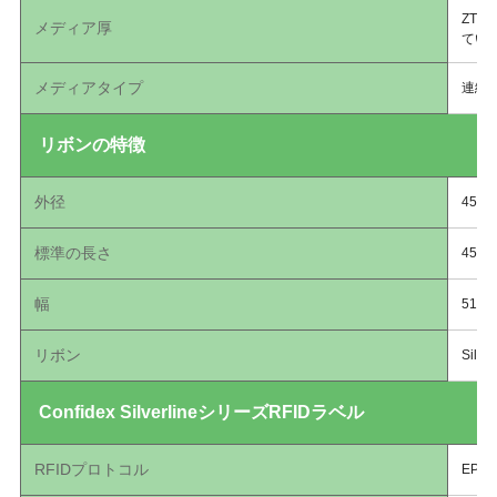
ZT4
メディア厚
てい
メディアタイプ
連続
リボンの特徴
外径
450
標準の長さ
450m
幅
51m
リボン
Sil
Confidex SilverlineシリーズRFIDラベル
RFIDプロトコル
EPC G