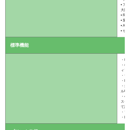
• 
大限
• R
• 
• 
• ゼ
標準機能
・印
・構
ィア
・サ
・El
・接続
ルUS
・4
ステ
て設
・プ
・EN