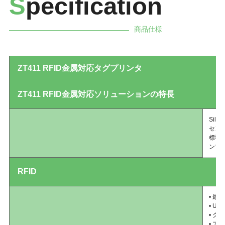
S
pecification
商品仕様
ZT411 RFID金属対応タグプリンタ
ZT411 RFID金属対応ソリューションの特長
Sil
セン
標準メ
ンブ
RFID
• 最
• UH
• 
• 