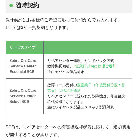
随時契約
保守契約はお客様のご希望に応じて何時からでも入れます。
1年又は3年一括契約となります。
サービスタイプ
Zebra OneCare
リペアセンター修理、センドバック方式
Service Center
故障機受領後、
3営業日以内に修理ご返却
Essential SCE
主にモバイル製品対象
故障コール受付の
翌営業日（午後受付分翌々営
Zebra OneCare
業日）に代品を発送
Service Center
リペアセンターに送られた故障機は、修復後次
Select SCS
の代替機になります。
主にワイヤレス製品とスキャナ製品対象
SCSは、リペアセンターへの障害機返却状況に応じて、追加費用
が発生することがあります。