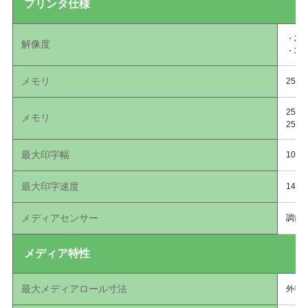
プリンタ仕様
・20
解像度
・30
メモリ
256
256
メモリ
25
最大印字幅
104
最大印字速度
14ip
メディアセンサー
調節
メディア特性
最大メディアロール寸法
外径2