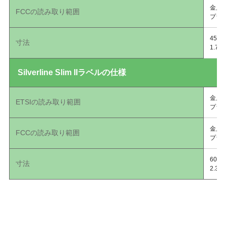
金属：
FCCの読み取り範囲
プラス
45m
寸法
1.7
Silverline Slim IIラベルの仕様
金属：
ETSIの読み取り範囲
プラス
金属：
FCCの読み取り範囲
プラス
60m
寸法
2.3