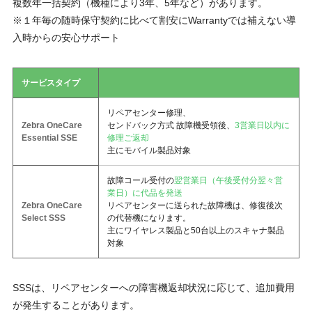
複数年一括契約（機種により3年、5年など）があります。
※１年毎の随時保守契約に比べて割安にWarrantyでは補えない導
入時からの安心サポート
サービスタイプ
リペアセンター修理、
Zebra OneCare
センドバック方式 故障機受領後、
3営業日以内に
Essential SSE
修理ご返却
主にモバイル製品対象
故障コール受付の
翌営業日（午後受付分翌々営
業日）に代品を発送
Zebra OneCare
リペアセンターに送られた故障機は、修復後次
Select SSS
の代替機になります。
主にワイヤレス製品と50台以上のスキャナ製品
対象
SSSは、リペアセンターへの障害機返却状況に応じて、追加費用
が発生することがあります。