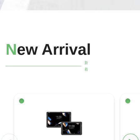
N
ew Arrival
新
着