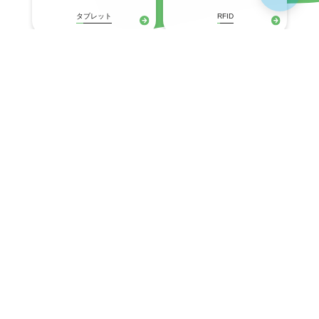
タブレット
RFID
プリンタ
固定式(産業用)
ネットワークスイッチ
Wi-Fiアクセスポイント