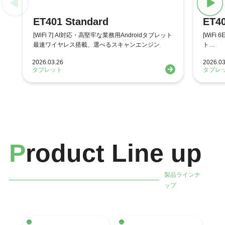
ET401 Standard
ET40
[WiFi 7] AI対応・高堅牢な業務用Androidタブレット
[WiFi
最速ワイヤレス搭載、選べるスキャンエンジン
ト
スキャ
2026.03.26
2026.03
タブレット
タブレ
P
roduct Line up
製品ラインナ
ップ