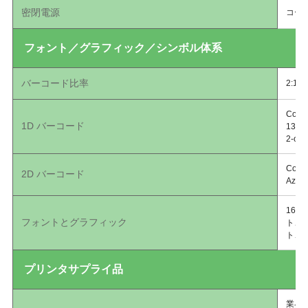
密閉電源
コー
フォント／グラフィック／シンボル体系
バーコード比率
2:1お
Code
1D バーコード
13 、
2-of
Coda
2D バーコード
Azt
16種
フォントとグラフィック
ト、
ト、U
プリンタサプライ品
業界