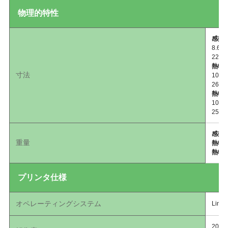
物理的特性
感熱
8.6
220
熱転
寸法
10.
267
熱転
10.
254
感熱
重量
熱転
熱転
プリンタ仕様
オペレーティングシステム
Link
203