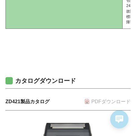
包括
24
故障
標準
障害
カタログダウンロード
ZD421製品カタログ
PDFダウンロード