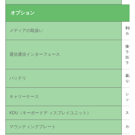
オプション
剥離
メディアの取扱い
カッ
後付け
ラジオ
通信通信インターフェース
出荷前
ラジ
最高
バッテリ
り扱
ショ
キャリーケース
ッテ
KDU（キーボードデ ィスプレイユニット）
スタ
マウンティングプレート
カウ