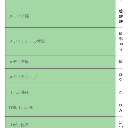
感熱
メディア幅
熱転
熱転
最大外
巻芯内
メディアロール寸法
38.
時）
メディア厚
最小0
ロー
メディアタイプ
グス
リボン外径
2.6
ロール
標準リボン長
カート
1:4
リボン比率
1:1