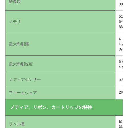
解像度
300
512
メモリ
64
8MB
4.0
最大印刷幅
4.2
カート
6イン
最大印刷速度
4イン
メディアセンサー
全幅
ファームウェア
ZPL 
メディア、リボン、カートリッジの特性
最大：
ラベル長
最小：