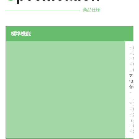
商品仕様
標準機能
・印
・ZP
・5
・USB
・BL
アッ
*B
合の
・リ
・メデ
・丈
・EN
・Ze
（
www
・PDF
・2