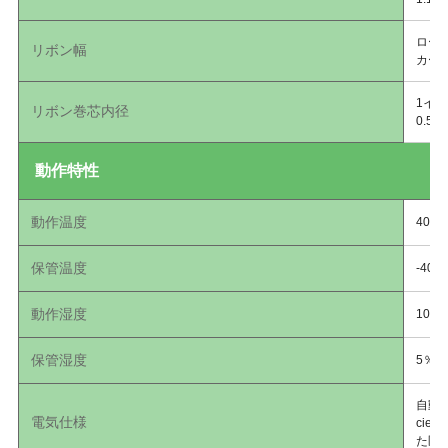
ロール
リボン幅
カート
1イン
リボン巻芯内径
0.5
動作特性
動作温度
40°F
保管温度
-40°
動作湿度
10％
保管湿度
5％
自動検
電気仕様
cie
た医