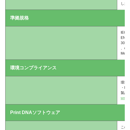
した
準拠規格
IEC 
EN61
300 
、cTU
Metr
環境コンプライアンス
環境
・RoH
製品
www.z
Print DNAソフトウェア
このプ