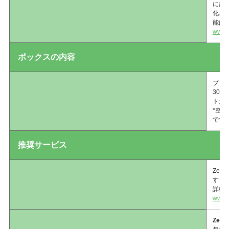
に起
化さ
能は
www.z
ボックスの内容
プリン
30
トガ
*空
です
推奨サービス
Zeb
すと
詳細
www.z
Zebra