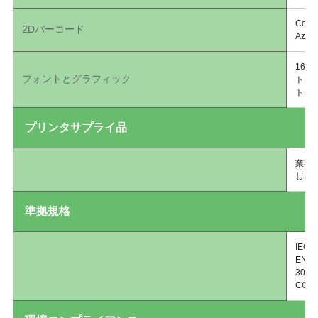
Coda
2Dバーコード
Azt
16種
フォントとグラフィック
ト、
ト、U
プリンタサプライ品
業界
した
準拠規格
IEC 
EN61
300 
CCC