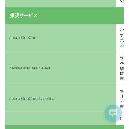
です
推奨サービス
Zeb
すと
Zebra OneCare
詳細
www.z
包括
24
Zebra OneCare Select
故障
標準
障害
包括
1日
Zebra OneCare Essential
デポ
障害
注：