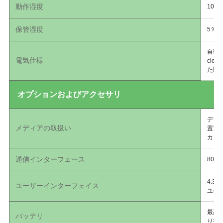
動作湿度
10％
保管湿度
5％
自動検
電気仕様
cie
た医
オプションおよびアクセサリ
ディ
メディアの取扱い
置可
カッ
通信インターフェース
802
4.3
ユーザーインターフェイス
ユー
最高
バッテリ
り扱