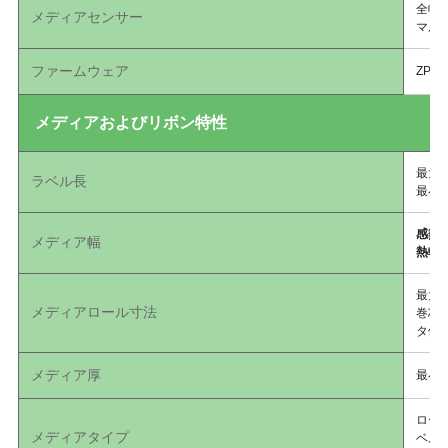
全幅
メディアセンサー
マル
ファームウェア
ZPL 
メディアおよびリボン特性
最大：
ラベル長
最小：
感熱
メディア幅
熱転
最大外
メディアロール寸法
巻芯内
タ使用
メディア厚
最小0
ロー
メディアタイプ
ベル