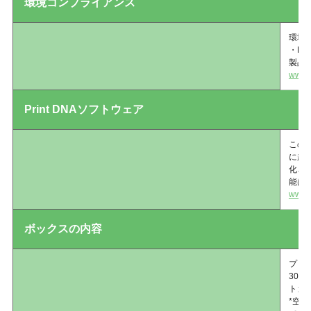
環境コンプライアンス
環境
・RoH
製品
www.z
Print DNAソフトウェア
このプ
に起
化さ
能は
www.z
ボックスの内容
プリン
30
トガ
*空