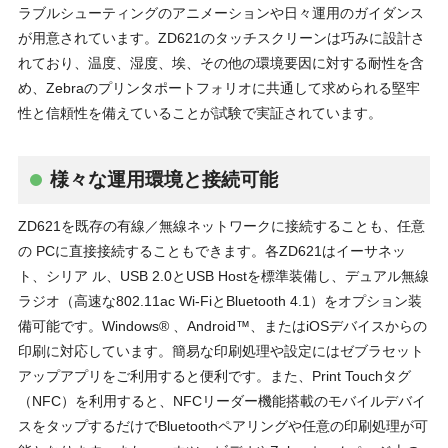
ラブルシューティングのアニメーションや日々運用のガイダンス
が用意されています。ZD621のタッチスクリーンは巧みに設計さ
れており、温度、湿度、埃、その他の環境要因に対する耐性を含
め、Zebraのプリンタポートフォリオに共通して求められる堅牢
性と信頼性を備えていることが試験で実証されています。
様々な運用環境と接続可能
ZD621を既存の有線／無線ネットワークに接続することも、任意
の PCに直接接続することもできます。各ZD621はイーサネッ
ト、シリア ル、USB 2.0とUSB Hostを標準装備し、デュアル無線
ラジオ（高速な802.11ac Wi-FiとBluetooth 4.1）をオプション装
備可能です。Windows® 、Android™、またはiOSデバイスからの
印刷に対応しています。簡易な印刷処理や設定にはゼブラセット
アップアプリをご利用すると便利です。また、Print Touchタグ
（NFC）を利用すると、NFCリーダー機能搭載のモバイルデバイ
スをタップするだけでBluetoothペアリングや任意の印刷処理が可