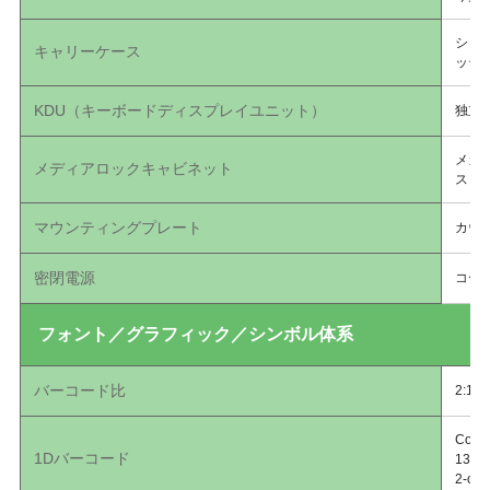
ショ
キャリーケース
ッテ
KDU（キーボードディスプレイユニット）
独立
メカニ
メディアロックキャビネット
スロ
マウンティングプレート
カウ
密閉電源
コー
フォント／グラフィック／シンボル体系
バーコード比
2:1お
Code
1Dバーコード
13 、
2-of