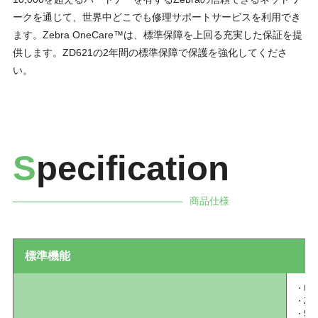
ークを通じて、世界中どこでも修理サポートサービスを利用でき
ます。Zebra OneCare™は、標準保障を上回る充実した保証を提
供します。ZD621の2年間の標準保障で保護を強化してくださ
い。
S
pecification
商品仕様
標準機能
・印
・ZP
・5