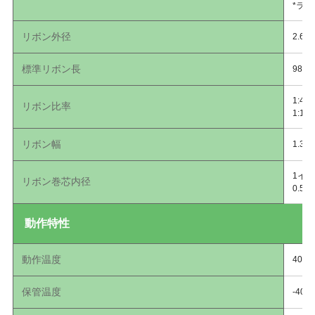
*ラ
リボン外径
2.6
標準リボン長
984
1:4
リボン比率
1:1
リボン幅
1.3
1イン
リボン巻芯内径
0.5
動作特性
動作温度
40°F
保管温度
-40°