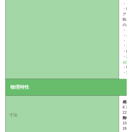
・イー
・BL
アッ
BL
のみ
・リ
・最
・メデ
・丈
・EN
・Ze
www.z
・PDF
・2
物理特性
感熱
8.7
221
寸法
熱転
10.
267