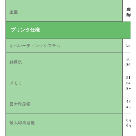
感熱
重量
熱転
プリンタ仕様
オペレーティングシステム
Link
203
解像度
300
512
メモリ
64
8MB
4.0
最大印刷幅
4.2
8イン
最大印刷速度
6イン