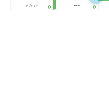
タブレット
RFID
プリンタ
固定式(産業用)
ネットワークスイッチ
Wi-Fiアクセスポイント