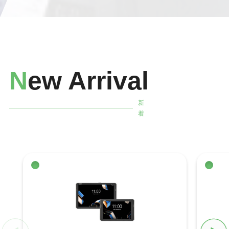
N
ew Arrival
新
着