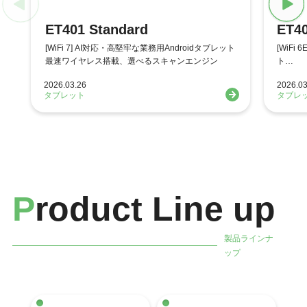
ET401 Standard
ET40
[WiFi 7] AI対応・高堅牢な業務用Androidタブレット
[WiFi
最速ワイヤレス搭載、選べるスキャンエンジン
ト
スキャ
2026.03.26
2026.03
タブレット
タブレ
P
roduct Line up
製品ラインナ
ップ