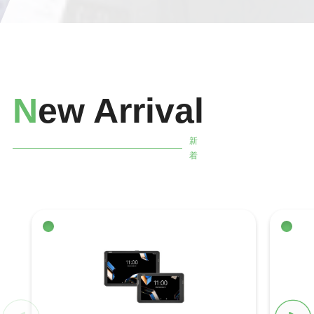
N
ew Arrival
新
着