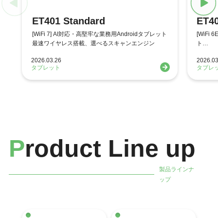
ET401 Standard
ET40
[WiFi 7] AI対応・高堅牢な業務用Androidタブレット
[WiFi
最速ワイヤレス搭載、選べるスキャンエンジン
ト
スキャ
2026.03.26
2026.03
タブレット
タブレ
P
roduct Line up
製品ラインナ
ップ