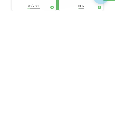
タブレット
RFID
プリンタ
固定式(産業用)
ネットワークスイッチ
Wi-Fiアクセスポイント