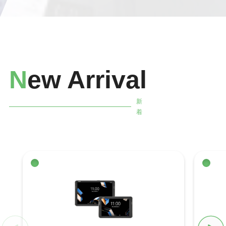
N
ew Arrival
新
着