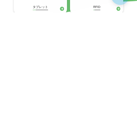
タブレット
RFID
プリンタ
固定式(産業用)
ネットワークスイッチ
Wi-Fiアクセスポイント