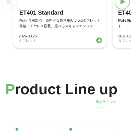
ET401 Standard
ET40
[WiFi 7] AI対応・高堅牢な業務用Androidタブレット
[WiFi
最速ワイヤレス搭載、選べるスキャンエンジン
ト
スキャ
2026.03.26
2026.03
タブレット
タブレ
P
roduct Line up
製品ラインナ
ップ