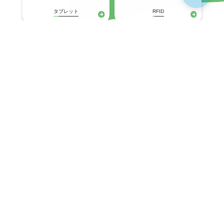
タブレット
RFID
プリンタ
固定式(産業用)
ネットワークスイッチ
Wi-Fiアクセスポイント