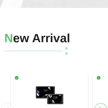
N
ew Arrival
新
着