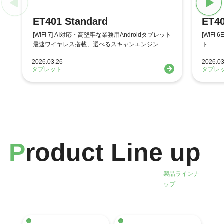
ET401 Standard
ET40
[WiFi 7] AI対応・高堅牢な業務用Androidタブレット
[WiFi
最速ワイヤレス搭載、選べるスキャンエンジン
ト
スキャ
2026.03.26
2026.03
タブレット
タブレ
P
roduct Line up
製品ラインナ
ップ