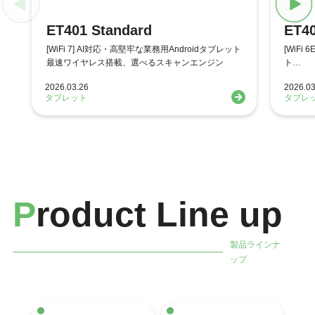
ET401 Standard
ET40
[WiFi 7] AI対応・高堅牢な業務用Androidタブレット
[WiFi
最速ワイヤレス搭載、選べるスキャンエンジン
ト
スキャ
2026.03.26
2026.03
タブレット
タブレ
P
roduct Line up
製品ラインナ
ップ