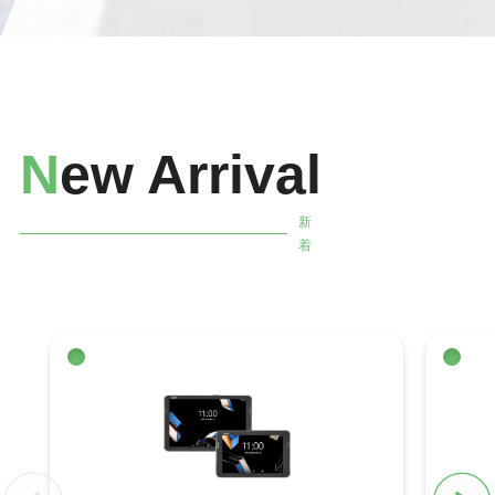
N
ew Arrival
新
着