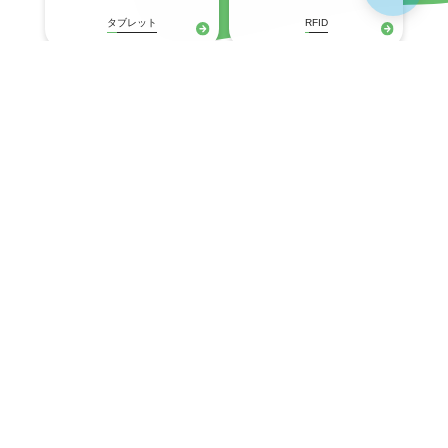
タブレット
RFID
プリンタ
固定式(産業用)
ネットワークスイッチ
Wi-Fiアクセスポイント