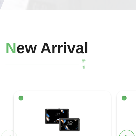
N
ew Arrival
新
着