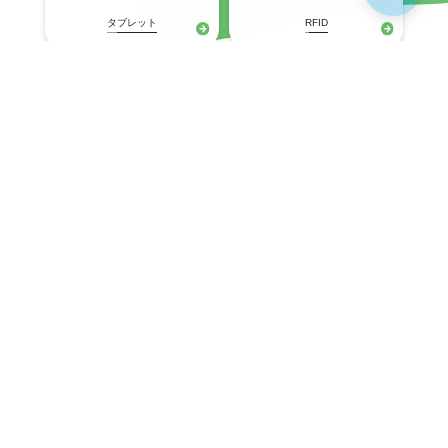
タブレット
RFID
プリンタ
固定式(産業用)
ネットワークスイッチ
Wi-Fiアクセスポイント