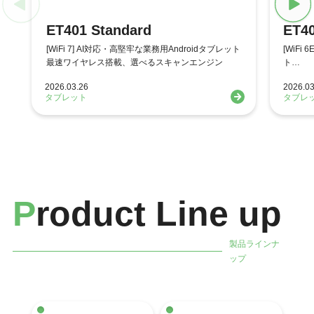
ET401 Standard
ET40
[WiFi 7] AI対応・高堅牢な業務用Androidタブレット
[WiFi
最速ワイヤレス搭載、選べるスキャンエンジン
ト
スキャ
2026.03.26
2026.03
タブレット
タブレ
P
roduct Line up
製品ラインナ
ップ